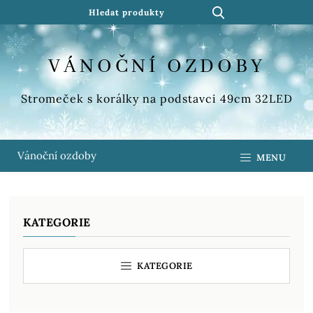
VÁNOČNÍ OZDOBY
Stromeček s korálky na podstavci 49cm 32LED
Vánoční ozdoby
MENU
KATEGORIE
KATEGORIE