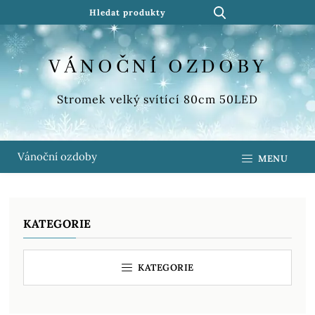
VÁNOČNÍ OZDOBY
Stromek velký svítící 80cm 50LED
Vánoční ozdoby
MENU
KATEGORIE
KATEGORIE