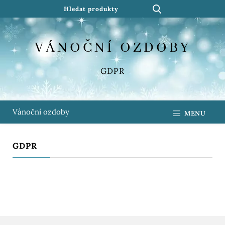
VÁNOČNÍ OZDOBY
GDPR
Vánoční ozdoby
MENU
GDPR