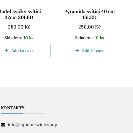
odel svíčky svítící
Pyramida svítící 40 cm
32cm 20LED
16LED
280,00
Kč
250,00
Kč
Skladem:
10 ks
Skladem:
10 ks
Add to cart
Add to cart
KONTAKTY
info@liqueur-wine.shop