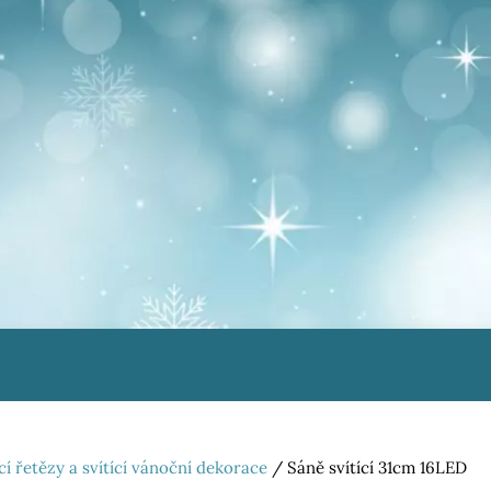
ící řetězy a svítící vánoční dekorace
/ Sáně svítící 31cm 16LED