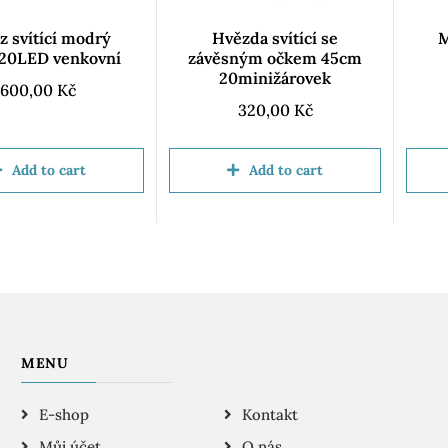
z svítící modrý
Hvězda svítící se
M
20LED venkovní
závěsným očkem 45cm
20minižárovek
600,00
Kč
320,00
Kč
Add to cart
Add to cart
MENU
E-shop
Kontakt
Můj účet
O nás