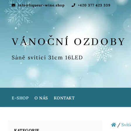
info@liqueur-wine.shop
+420 377 423 339
VÁNOČNÍ OZDOBY
Sáně svítící 31cm 16LED
E-SHOP
O NÁS
KONTAKT
/
Svít
KATEGORIE