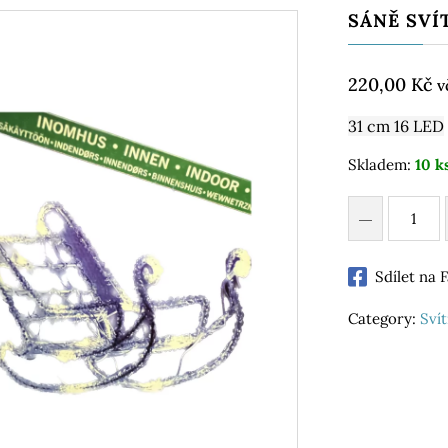
SÁNĚ SVÍT
220,00
Kč
v
31 cm 16 LED
Skladem:
10 k
Sdílet na
Category:
Svít