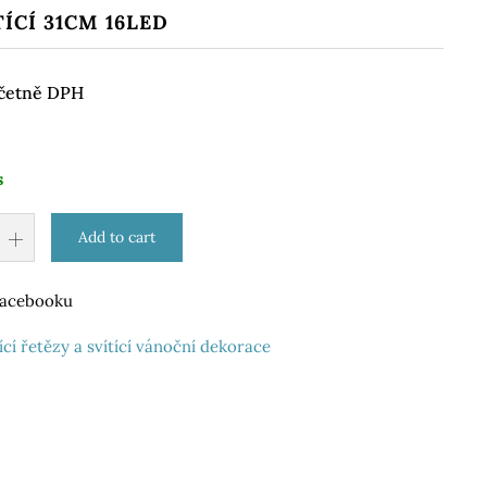
ÍCÍ 31CM 16LED
četně DPH
s
Add to cart
 Facebooku
ící řetězy a svítící vánoční dekorace