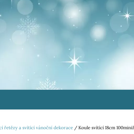
ící řetězy a svítící vánoční dekorace
/ Koule svítící 18cm 100mini