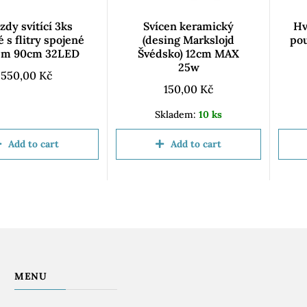
zdy svítící 3ks
Svícen keramický
Hv
 s flitry spojené
(desing Markslojd
po
em 90cm 32LED
Švédsko) 12cm MAX
25w
550,00
Kč
150,00
Kč
Skladem:
10 ks
Add to cart
Add to cart
MENU