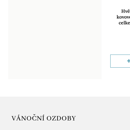
Hvě
kovové
celk
VÁNOČNÍ OZDOBY