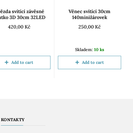
ězda svítící závěsné
Věnec svítící 30cm
utko 3D 30cm 32LED
140minižárovek
420,00
Kč
250,00
Kč
Skladem:
10 ks
Add to cart
Add to cart
KONTAKTY