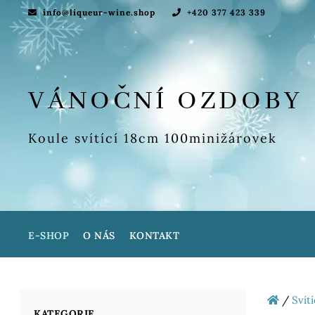
info@liqueur-wine.shop
+420 377 423 339
VÁNOČNÍ OZDOBY
Koule svítící 18cm 100minižárovek
E-SHOP
O NÁS
KONTAKT
/
Svít
KATEGORIE