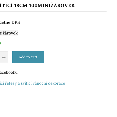
ÍTÍCÍ 18CM 100MINIŽÁROVEK
četně DPH
nižárovek
s
Add to cart
 Facebooku
ící řetězy a svítící vánoční dekorace