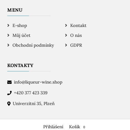
MENU
E-shop
Kontakt
Můj účet
O nás
Obchodní podmínky
GDPR
KONTAKTY
info@liqueur-wine.shop
+420 377 423 339
Univerzitní 35, Plzeň
Přihlášení
Košík
Copyright © 2026 | Vánoční ozdoby
0