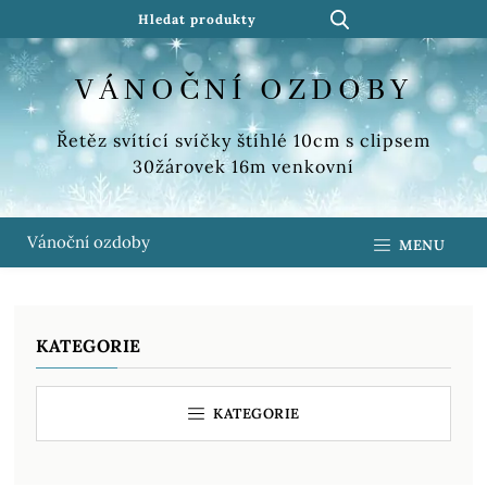
VÁNOČNÍ OZDOBY
Řetěz svítící svíčky štíhlé 10cm s clipsem
30žárovek 16m venkovní
Vánoční ozdoby
MENU
KATEGORIE
KATEGORIE