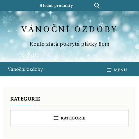
VÁNOČNÍ OZDOBY
Koule zlatá pokrytá plátky 8cm
Vánoční ozdoby
MENU
KATEGORIE
KATEGORIE