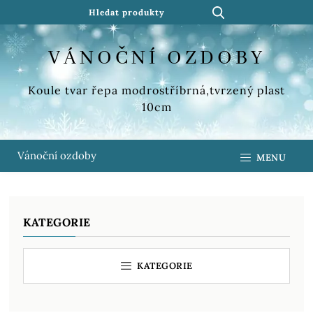
VÁNOČNÍ OZDOBY
Koule tvar řepa modrostříbrná,tvrzený plast
10cm
Vánoční ozdoby
MENU
KATEGORIE
KATEGORIE