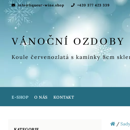
info@liqueur-wine.shop
+420 377 423 339
VÁNOČNÍ OZDOBY
Koule červenozlatá s kamínky 8cm skl
E-SHOP
O NÁS
KONTAKT
/
Sady
KATEGORIE