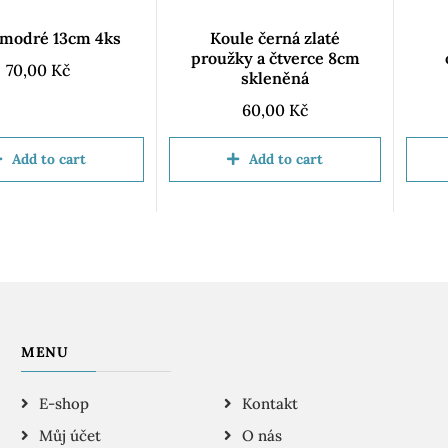
 modré 13cm 4ks
Koule černá zlaté
proužky a čtverce 8cm
70,00
Kč
skleněná
60,00
Kč
Add to cart
Add to cart
MENU
E-shop
Kontakt
Můj účet
O nás