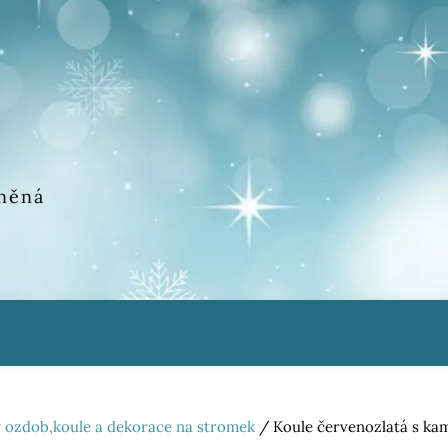
eněná
 ozdob,koule a dekorace na stromek
/ Koule červenozlatá s ka