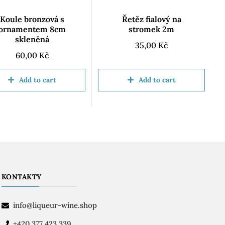
Koule bronzová s
Řetěz fialový na
ornamentem 8cm
stromek 2m
skleněná
35,00
Kč
60,00
Kč
Add to cart
Add to cart
KONTAKTY
info@liqueur-wine.shop
+420 377 423 339