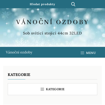
VÁNOČNÍ OZDOBY
Sob svítící stojící 44cm 32LED
Vánoční ozdoby
MENU
KATEGORIE
KATEGORIE