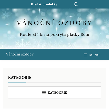
VÁNOČNÍ OZDOBY
Koule stříbrná pokrytá plátky 8cm
Vánoční ozdoby
MENU
KATEGORIE
KATEGORIE